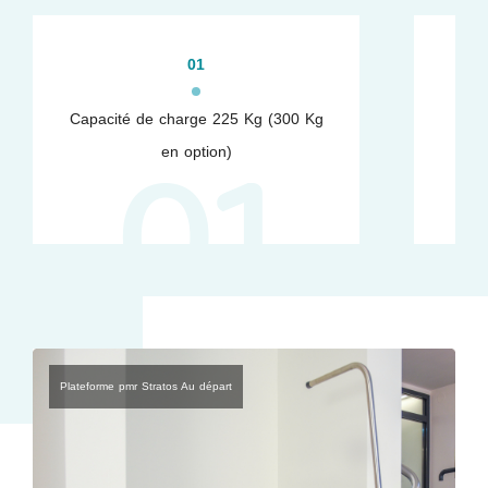
01
01
Capacité de charge 225 Kg (300 Kg
Lar
en option)
m
Plateforme pmr Stratos Au départ