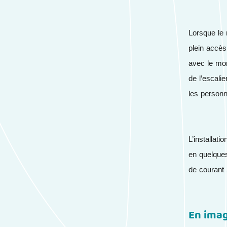
Lorsque le m
plein accès
avec le mon
de l’escali
les personn
L’installat
en quelques
de courant 
En ima