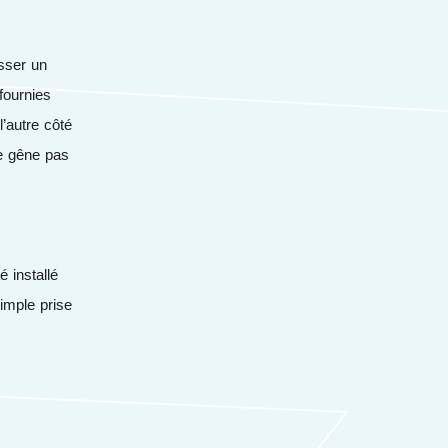
isser un
fournies
l’autre côté
ne gêne pas
é installé
imple prise