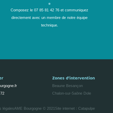
Composez le 07 85 81 42 76 et communiquez
directement avec un membre de notre équipe
technique.
er
Zones d'intervention
rgogne.fr
Beaune
Besançon
 72
Chalon-sur-Saône
Dole
s légales
AME Bourgogne © 2021
Site internet : Catapulpe